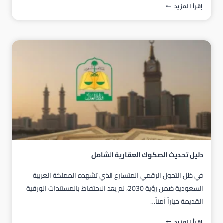
إصدار
إقرأ المزيد
وكالة
عبر
موثق
معتمد
دليل تحديث الصكوك العقارية الشامل
في ظل التحول الرقمي المتسارع الذي تشهده المملكة العربية
السعودية ضمن رؤية 2030، لم يعد الاحتفاظ بالمستندات الورقية
القديمة خياراً آمناً…
دليل
إقرأ المزيد