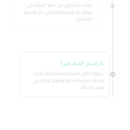
يصلك رمز تحقق من "نفاذ" (أبشر) على
جوالك، أو نقوم بالبصمة في حال الحضور
الشخصي.
4. إصدار الصك فوراً
مبروك! تنتقل الملكية ويصدر الصك الجديد
ويصلك عبر رسالة نصية وتطبيق توكلنا في
نفس اللحظة.