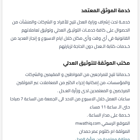
خدمة الموثق المعتمد
خدمـة تحت إشراف وزارة العدل تتيح للأفراد و الشركات والمنشآت من
الحصوال على كافة خدمـات التوثيـق العدلي وتوثيق تعاملاتهم
القانونية في أي وقت وأي مكان خلال ايام الاسبوع و إنجاز العديد من
خـدمات كتابة الـعدل دون الحاجة لزيارتهم
مكتب الموثقة للتوثيق العدلي
خـدماتنا تتيح للمراجعين من المواطنين و المقيمين والشركات
والمؤسسات، من إمكانية إجراء الكثير من المعاملات عبر الموثقين
المرخصين و المعتمدين لدى وزأرة العـدل .
ساعات العمل خلال الاسبوع من الاحد الى الجمعة من الساعة 7 صباحا
حتى الـ ساعة 11 مساء
خـدمة على مدار الساعة .
الموقع الرسمي mwathiq.com
الموثقة ام كلثوم عمر حمدان
موثقة معتمدة من وزأرة العدل