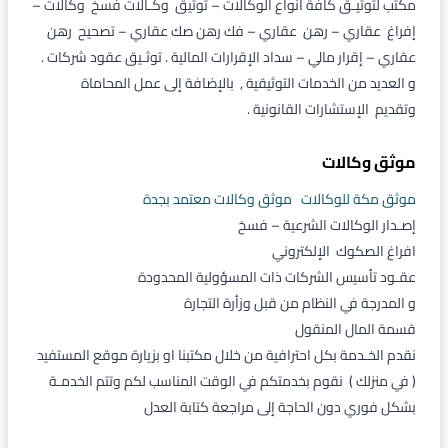
مكتب لتوثيـق كافة انواع الوكالات – توثيق وكـالات فسخ وكالات –
إفراغ عقاري – رهن عقاري – فك رهن صك عقاري – تصحيح رهن
عقاري – إقرار مالي – سداد الإقرارات المالية . توثـيق عقود شركات .
و العديد من الخدمات التوثيقية , بالإضافة إلى عمل المحاماة
وتقديم الإستشارات القانونية .
موثق وكالات
موثق مكة للوكالات
موثق وكالات معتمد بجدة
إصـدار الوكالات الشرعية – فسخ
افراغ الصكوك الإلكتروني
عقـود تأسيس الشركات ذات المسؤولية المحدودة
و المدرجة في النظام من قبل وزأرة التجارة
قسمة المال المنقول
نقدم الخـدمة بكل احترافية من خلال مكتبنا او بزيارة موقع المستفيد
( في منزلك ) نقوم بخدمتكم في الوقت المناسب لكم وتتم الخدمـة
بشكل فوري دون الحاجة إلى مراجعة كتابة العدل