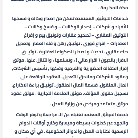
مكة المكـرمة .
خـدمات التـوثيق
المعتمدة تمكن من اصدار وكالة و فسخها
للأفراد و شركات – إصدار الوكالات – و فسخ وكالات –
التوثيق العقاري – تصحيح عقارات وتوثيق بيع و إفراغ
العقارات – افراغ فوري . توثيـق رهن و فك العقار، وتعديل
صك عقاري . تحديث و اصدار الصكوك العقارية . توثيــق
الاقرار بالديون ( اقرار مالي ) ، وتسلمها ، والتنازل عنها. موثق
إقرار الكفالة الحضورية والغرميه وفكها , تأسيس الشركات,
وعقود الشركات وملاحق التعديل. العقود الواقعة على
المال المنقول. قسمة المال المنقول. توثيـق براءة الاختراع.
تسجيل حقوق المؤلف. موثق العلامة التجارية . موثق عقود
موثق متعتمد ومرخص من وزارة العدل .
خدمة الموثق المعتمد تغنيك عن الـ مراجعة و توفر الوقت
والجهد عبر خطوات بسيطة وميسرة وخارج أوقات الدوام
الرسمية لكتابات العدل والدوائر الحكومية . في أي مكان و