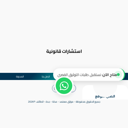
استشارات قانونية
متاح الآن:
نستقبل طلبات التوثيق الفوري
سياسة الخصوصية
من نحن
اتصل بنا
المدونة
اتصال
الموقع
جميع الحقوق محفوظة - موثق معتمد - مكة - جدة - الطائف ©2026